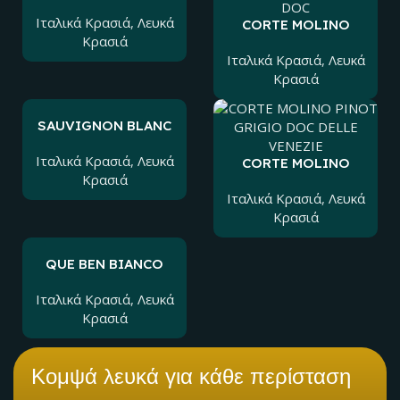
D.O.C. DELLE
VENEZIE
Ιταλικά Kρασιά
,
Λευκά
CORTE MOLINO
Κρασιά
PINOT GRIGIO
DELLE VENEZIA DOC
Ιταλικά Kρασιά
,
Λευκά
Κρασιά
SAUVIGNON BLANC
I.G.T. VENEZIA
GIULIA
Ιταλικά Kρασιά
,
Λευκά
CORTE MOLINO
Κρασιά
PINOT GRIGIO DOC
DELLE VENEZIE
Ιταλικά Kρασιά
,
Λευκά
Κρασιά
QUE BEN BIANCO
IGT TRE VENEZIE
Ιταλικά Kρασιά
,
Λευκά
Κρασιά
Κομψά λευκά για κάθε περίσταση