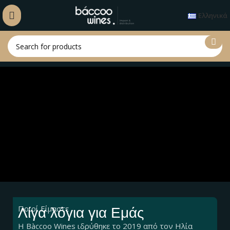
Ελληνικά
Ποιοί Είμαστε
Λίγα λόγια για Εμάς
Η Bàccoo Wines ιδρύθηκε το 2019 από τον Ηλία