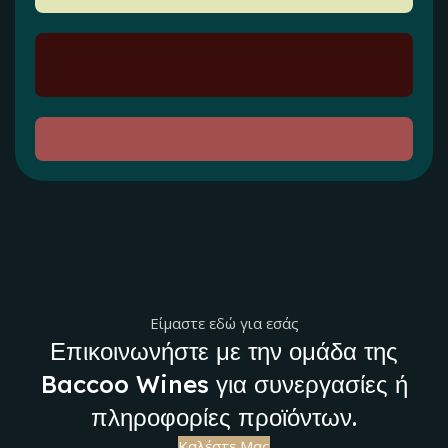
Γαλλικά Λευκά Κρασιά
Refined wines from Bordeaux
View Details
Γαλλικά Κόκκινα Κρασιά
Deep Character. Timeless Taste.
View Details
Γαλλικά Ροζέ Κρασιά
Elegant Rosé for Refined Moments
View Details
Είμαστε εδώ για εσάς
Επικοινωνήστε με την ομάδα της
Baccoo Wines για συνεργασίες ή
πληροφορίες προϊόντων.
Καλέστε Μας