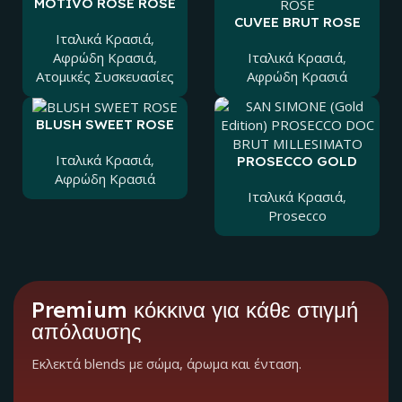
MOTIVO ROSE ROSE
EXTRA DRY
CUVEE BRUT ROSE
Ιταλικά Kρασιά
,
Αφρώδη Κρασιά
,
Ιταλικά Kρασιά
,
Ατομικές Συσκευασίες
Αφρώδη Κρασιά
BLUSH SWEET ROSE
Ιταλικά Kρασιά
,
PROSECCO GOLD
DOC BRUT
Αφρώδη Κρασιά
MILLESIMATO
Ιταλικά Kρασιά
,
Prosecco
Premium κόκκινα για κάθε στιγμή
απόλαυσης
Εκλεκτά blends με σώμα, άρωμα και ένταση.