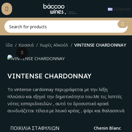
Ελληνικά
σελίδα
Κρασιά
Χωρίς Αλκοόλ
VINTENSE CHARDONNAY
Click to enlarge
VINTENSE CHARDONNAY
Το vintense cardonnay περιγράφεται με την λέξη
πλούσιο και εξηγεί την δημοτικότητα του.Με τις λεπτές
νότες εσπεριδοειδών , αυτό το δροσιστικό κρασί
συνδυάζεται τέλεια με λευκό κρέας , ψάρι και θαλασσινά
ΠΟΙΚΙΛΊΑ ΣΤΑΦΥΛΙΏΝ
Chenin Blanc