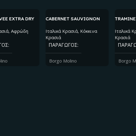
VEE EXTRA DRY
CABERNET SAUVIGNON
TRAMINE
D.O.C. VENEZIA
I.G.T. V
ασιά
,
Αφρώδη
Ιταλικά Kρασιά
,
Κόκκινα
Ιταλικά K
Κρασιά
Κρασιά
ΓΌΣ
ΠΑΡΑΓΩΓΌΣ
ΠΑΡΑΓ
lino
Borgo Molino
Borgo M
Ή ΠΑΡΑΓΩΓΉΣ
ΠΕΡΙΟΧΉ ΠΑΡΑΓΩΓΉΣ
ΠΕΡΙΟΧ
e
Venezia
Venezia G
Α ΣΤΑΦΥΛΙΏΝ
ΠΟΙΚΙΛΊΑ ΣΤΑΦΥΛΙΏΝ
ΠΟΙΚΙΛ
Cabernet Sauvignon
Tramine