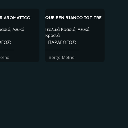
R AROMATICO
QUE BEN BIANCO IGT TRE
ENEZIA GIULIA
VENEZIE
ρασιά
,
Λευκά
Ιταλικά Kρασιά
,
Λευκά
Κρασιά
ΩΓΌΣ
ΠΑΡΑΓΩΓΌΣ
olino
Borgo Molino
CORTE 
Ή ΠΑΡΑΓΩΓΉΣ
ΠΕΡΙΟΧΉ ΠΑΡΑΓΩΓΉΣ
PROSEC
Ιταλικά 
iulia
Veneto και Friuli
ΠΑΡΑ
ΊΑ ΣΤΑΦΥΛΙΏΝ
ΠΟΙΚΙΛΊΑ ΣΤΑΦΥΛΙΏΝ
Borgo 
r
Friulano, Ribolla Gialla,
ΠΕΡΙΟ
Sauvignon, Traminer