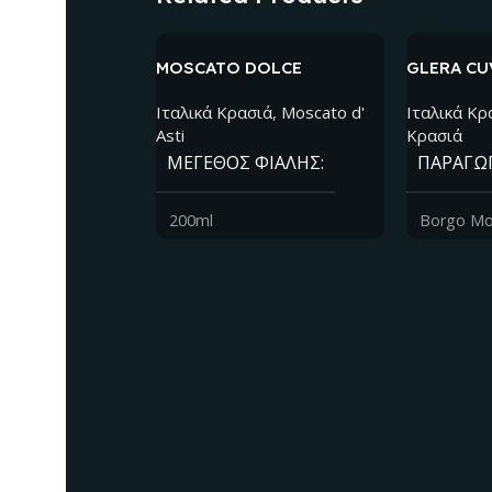
MOSCATO DOLCE
GLERA CU
FRIZZANTE
Ιταλικά Kρασιά
,
Moscato d'
Ιταλικά Kρ
Asti
Κρασιά
ΜΈΓΕΘΟΣ ΦΙΆΛΗΣ
ΠΑΡΑΓΩ
200ml
Borgo Mo
ΠΑΡΑΓΩΓΌΣ
ΠΕΡΙΟΧ
Borgo Molino
Trevenezi
ΠΕΡΙΟΧΉ ΠΑΡΑΓΩΓΉΣ
ΠΟΙΚΙΛΊ
Trevenezie
Glera