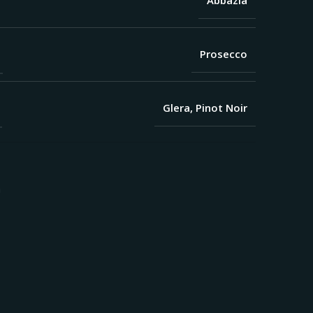
Abbazia
Prosecco
Glera, Pinot Noir
7
a